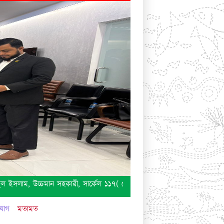
, উচ্চমান সহকারী, সার্কেল ১১৭( কোম্পানিজ),কর অঞ্চল -০৬, ঢাকা এর পাসপোর্
যোগ
মতামত