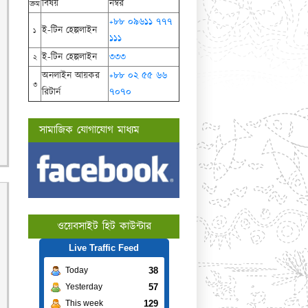
বিষয়
নম্বর
ক্রম
+৮৮ ০৯৬১১ ৭৭৭
ই-টিন হেল্পলাইন
১
১১১
ই-টিন হেল্পলাইন
৩৩৩
২
অনলাইন আয়কর
+৮৮ ০২ ৫৫ ৬৬
৩
রিটার্ন
৭০৭০
সামাজিক যোগাযোগ মাধ্যম
ওয়েবসাইট হিট কাউন্টার
Live Traffic Feed
38
Today
57
Yesterday
129
This week