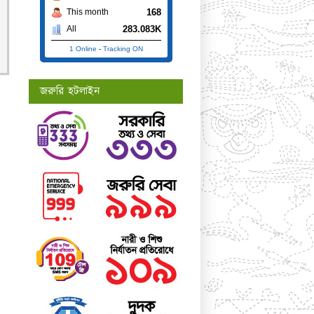
168
This month
283.083K
All
1 Online
-
Tracking ON
জরুরি হটলাইন