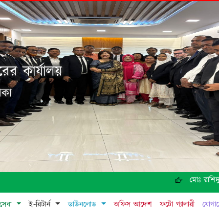
ের কার্যালয়
াকা
মোঃ রাশিদুল ইসলাম
সেবা
ই-রিটার্ন
ডাউনলোড
অফিস আদেশ
ফটো গ্যালারী
যোগা