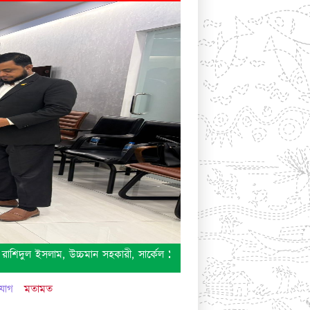
িদুল ইসলাম, উচ্চমান সহকারী, সার্কেল ১১৭( কোম্পানিজ),কর অঞ্চল -০৬, ঢাকা 
যোগ
মতামত