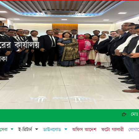
ের কার্যালয়
াকা
মোঃ রাশ
সেবা
ই-রিটার্ন
ডাউনলোড
অফিস আদেশ
ফটো গ্যালারী
যোগা